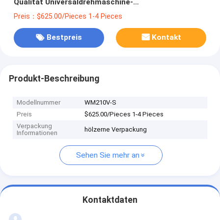
Qualität Universaldrehmaschine-
Maschinenhersteller der variablen Bankdrehbank
Preis：$625.00/Pieces 1-4 Pieces
manueller
Bestpreis
Kontakt
Produkt-Beschreibung
Modellnummer
WM210V-S
Preis
$625.00/Pieces 1-4 Pieces
Verpackung
hölzerne Verpackung
Informationen
Sehen Sie mehr an
Kontaktdaten