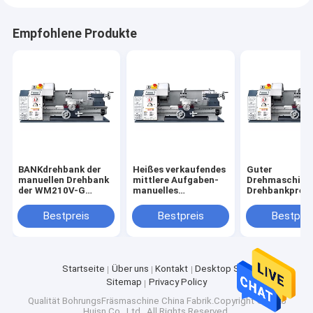
Empfohlene Produkte
BANKdrehbank der
Heißes verkaufendes
Guter
manuellen Drehbank
mittlere Aufgaben-
Drehmaschine
der WM210V-G
manuelles
Drehbankpreis
Qualitätsdrehbankmaschine
allgemeinhinmetall
Services WM2
Mini
Mini Lathe WM210V-
manueller
Bestpreis
Bestpreis
Bestprei
G
Metallbillig fü
Verkauf
Startseite
Über uns
Kontakt
Desktop Site
Sitemap
Privacy Policy
Qualität
BohrungsFräsmaschine
China Fabrik.Copyright © 2026
Huisn Co., Ltd.. All Rights Reserved.