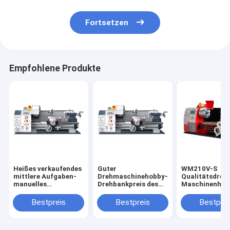
Fortsetzen
Empfohlene Produkte
Heißes verkaufendes
Guter
WM210V-S
mittlere Aufgaben-
Drehmaschinehobby-
Qualitätsdreh
manuelles
Drehbankpreis des
Maschinenhan
allgemeinhinmetall
Services WM210V-G
der Hochpräzi
Mini Lathe WM210V-
manueller
DIY guter Qual
Bestpreis
Bestpreis
Bestprei
G
Metallbillig für
Metall
Verkauf