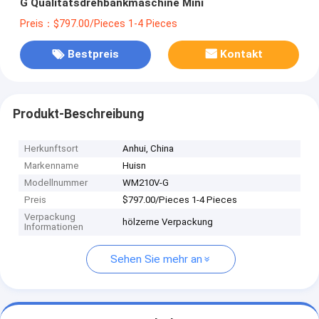
G Qualitätsdrehbankmaschine Mini
Preis：$797.00/Pieces 1-4 Pieces
Bestpreis
Kontakt
Produkt-Beschreibung
Herkunftsort
Anhui, China
Markenname
Huisn
Modellnummer
WM210V-G
Preis
$797.00/Pieces 1-4 Pieces
Verpackung
hölzerne Verpackung
Informationen
Sehen Sie mehr an