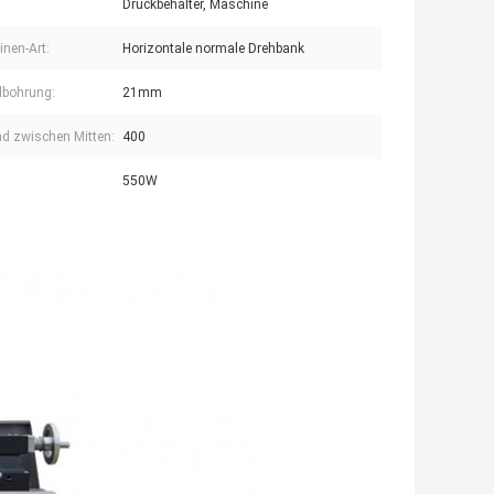
Druckbehälter, Maschine
nen-Art:
Horizontale normale Drehbank
lbohrung:
21mm
d zwischen Mitten:
400
550W