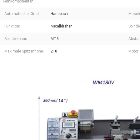
Kernkomponenten:
Automatischer Grad:
Handbuch
Maschi
Funktion:
Metalldrehen
Spinde
Spindelkonus:
MT3
Abstan
Maximale Spitzenhöhe:
210
Motor: