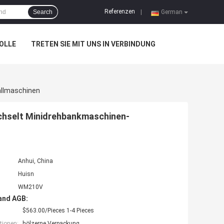
Referenzen
Search
|
German
OLLE
TRETEN SIE MIT UNS IN VERBINDUNG
allmaschinen
chselt Minidrehbankmaschinen-
Anhui, China
Huisn
WM210V
and AGB:
$563.00/Pieces 1-4 Pieces
tionen:
hölzerne Verpackung