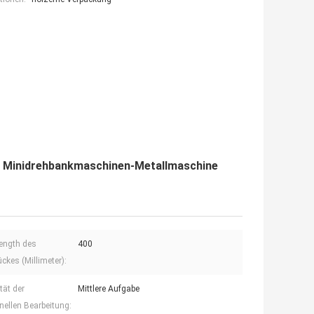
t Minidrehbankmaschinen-Metallmaschine
ength des
400
ckes (Millimeter):
tät der
Mittlere Aufgabe
ellen Bearbeitung: