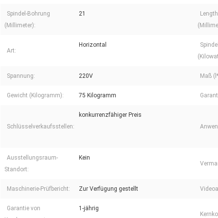
Spindel-Bohrung
21
Length
(Millimeter):
(Millime
Horizontal
Spinde
Art:
(Kilowat
Spannung:
220V
Maß (l
Gewicht (Kilogramm):
75 Kilogramm
Garant
konkurrenzfähiger Preis
Schlüsselverkaufsstellen:
Anwend
Ausstellungsraum-
Kein
Vermar
Standort:
Maschinerie-Prüfbericht:
Zur Verfügung gestellt
Videoa
Garantie von
1-jährig
Kernk