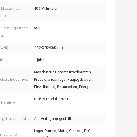
 Max.turned
400 Millimeter
ter):
l-Leistungsstärke
550
t):
*w*h):
740*340*360mm
ie:
1-jährig
Maschinerie-Reparaturwerkstätten,
bare Industrien:
Produktionsanlage, Hauptgebrauch,
Einzelhandel, Bauarbeiten, Energ
Heißes Produkt 2021
ktende Art:
bgehendinspektion:
Zur Verfügung gestellt
Lager, Pumpe, Motor, Getriebe, PLC,
omponenten: