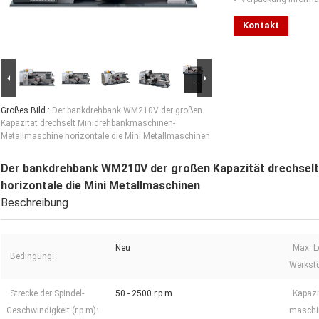
Kontakt
Großes Bild :
Der bankdrehbank WM210V der großen
Kapazität drechselt Minidrehbankmaschinen-
Metallmaschine horizontale die Mini Metallmaschinen
Der bankdrehbank WM210V der großen Kapazität drechsel
horizontale die Mini Metallmaschinen
Beschreibung
Neu
Max. L
Bedingung:
Werkstü
Strecke der Spindel-
50 - 2500 r.p.m
Kapazi
Geschwindigkeit (r.p.m):
maschin