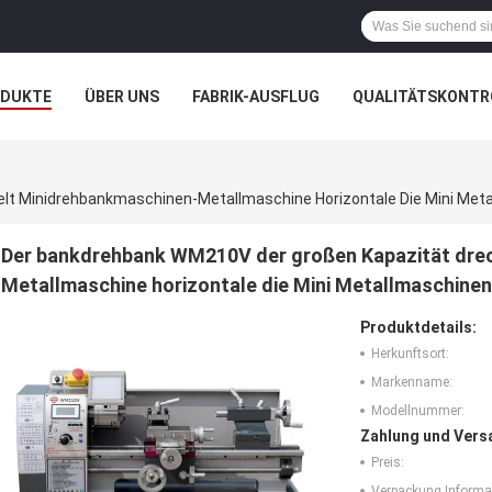
ODUKTE
ÜBER UNS
FABRIK-AUSFLUG
QUALITÄTSKONTR
N
FÄLLE
lt Minidrehbankmaschinen-Metallmaschine Horizontale Die Mini Met
Der bankdrehbank WM210V der großen Kapazität dre
Metallmaschine horizontale die Mini Metallmaschinen
Produktdetails:
Herkunftsort:
Markenname:
Modellnummer:
Zahlung und Vers
Preis:
Verpackung Informa