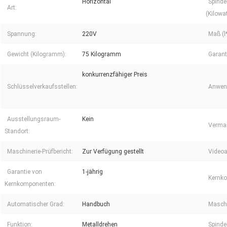
Horizontal
Spinde
Art:
(Kilowat
Spannung:
220V
Maß (l
Gewicht (Kilogramm):
75 Kilogramm
Garant
konkurrenzfähiger Preis
Schlüsselverkaufsstellen:
Anwend
Ausstellungsraum-
Kein
Vermar
Standort:
Maschinerie-Prüfbericht:
Zur Verfügung gestellt
Videoa
Garantie von
1-jährig
Kernk
Kernkomponenten:
Automatischer Grad:
Handbuch
Maschi
Funktion:
Metalldrehen
Spinde