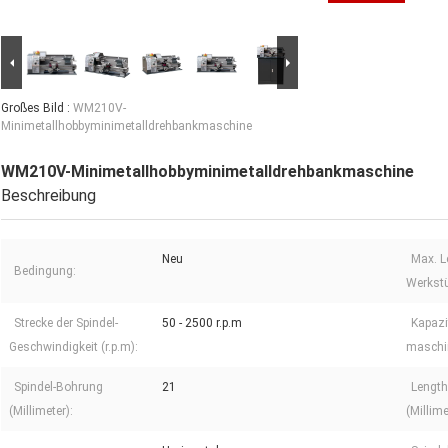
Großes Bild :
WM210V-
Minimetallhobbyminimetalldrehbankmaschine
WM210V-Minimetallhobbyminimetalldrehbankmaschine
Beschreibung
Neu
Max. L
Bedingung:
Werkstü
Strecke der Spindel-
50 - 2500 r.p.m
Kapazi
Geschwindigkeit (r.p.m):
maschin
Spindel-Bohrung
21
Length
(Millimeter):
(Millime