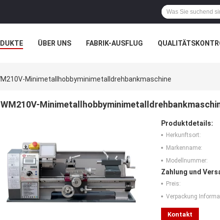
ODUKTE
ÜBER UNS
FABRIK-AUSFLUG
QUALITÄTSKONTR
N
FÄLLE
M210V-Minimetallhobbyminimetalldrehbankmaschine
WM210V-Minimetallhobbyminimetalldrehbankmaschi
Produktdetails:
Herkunftsort:
Markenname:
Modellnummer:
Zahlung und Vers
Preis:
Verpackung Informa
Kontakt