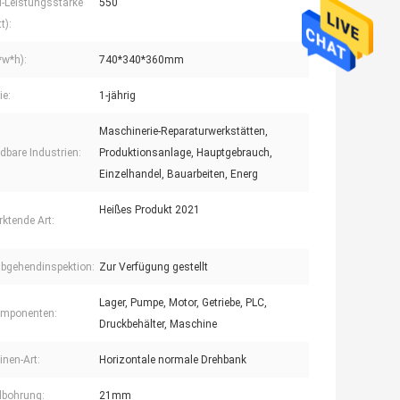
l-Leistungsstärke
550
t):
*w*h):
740*340*360mm
ie:
1-jährig
Maschinerie-Reparaturwerkstätten,
bare Industrien:
Produktionsanlage, Hauptgebrauch,
Einzelhandel, Bauarbeiten, Energ
Heißes Produkt 2021
ktende Art:
bgehendinspektion:
Zur Verfügung gestellt
Lager, Pumpe, Motor, Getriebe, PLC,
omponenten:
Druckbehälter, Maschine
nen-Art:
Horizontale normale Drehbank
lbohrung:
21mm