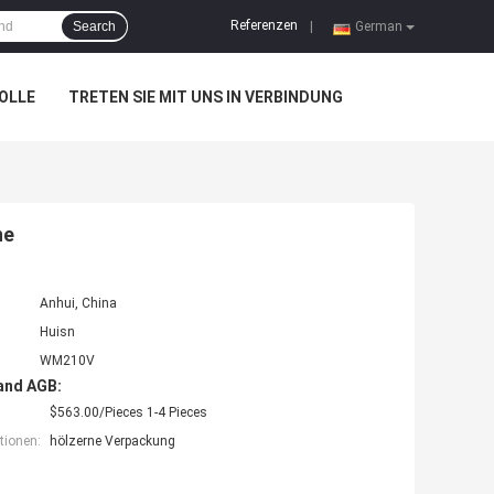
Referenzen
Search
|
German
OLLE
TRETEN SIE MIT UNS IN VERBINDUNG
ne
Anhui, China
Huisn
WM210V
and AGB:
$563.00/Pieces 1-4 Pieces
tionen:
hölzerne Verpackung