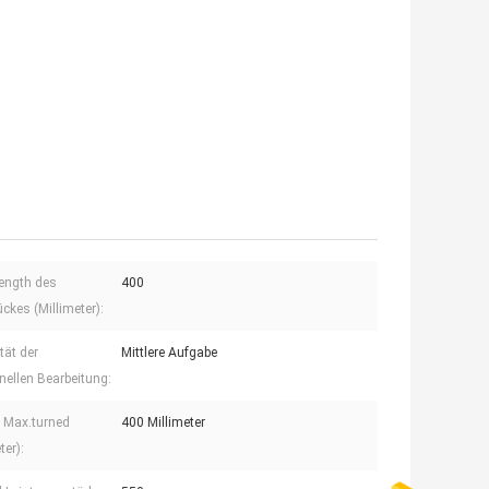
ength des
400
ckes (Millimeter):
tät der
Mittlere Aufgabe
ellen Bearbeitung:
 Max.turned
400 Millimeter
ter):