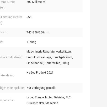
 Max.turned
400 Millimeter
ter):
l-Leistungsstärke
550
t):
*w*h):
740*340*360mm
ie:
1-jährig
Maschinerie-Reparaturwerkstätten,
bare Industrien:
Produktionsanlage, Hauptgebrauch,
Einzelhandel, Bauarbeiten, Energ
Heißes Produkt 2021
ktende Art:
bgehendinspektion:
Zur Verfügung gestellt
Lager, Pumpe, Motor, Getriebe, PLC,
omponenten:
Druckbehälter, Maschine