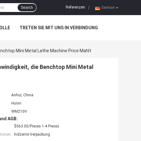
Referenzen
Search
|
German
OLLE
TRETEN SIE MIT UNS IN VERBINDUNG
nchtop Mini Metal Lathe Machine Price Mahlt
indigkeit, die Benchtop Mini Metal
Anhui, China
Huisn
WM210V
and AGB:
$563.00/Pieces 1-4 Pieces
tionen:
hölzerne Verpackung