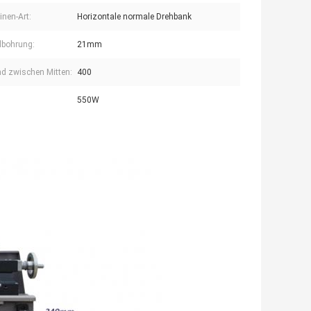
nen-Art:
Horizontale normale Drehbank
lbohrung:
21mm
d zwischen Mitten:
400
550W