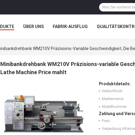
ODUKTE
ÜBER UNS
FABRIK-AUSFLUG
QUALITÄTSKONTR
N
FÄLLE
inibankdrehbank WM210V Präzisions-Variable Geschwindigkeit, Die Be
Minibankdrehbank WM210V Präzisions-variable Geschw
Lathe Machine Price mahlt
Produktdetails:
Herkunftsort:
Markenname:
Modellnummer:
Zahlung und Vers
Preis:
Verpackung Informa