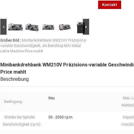
Kontakt
Großes Bild :
Minibankdrehbank WM210V Präzisions-
variable Geschwindigkeit, die Benchtop Mini Metal
Lathe Machine Price mahlt
Minibankdrehbank WM210V Präzisions-variable Geschwindig
Price mahlt
Beschreibung
Neu
Max. L
Bedingung:
Werkstü
Strecke der Spindel-
50 - 2500 r.p.m
Kapazi
Geschwindigkeit (r.p.m):
maschin