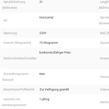
Spindel-Bohrung
21
Length
(Millimeter):
(Millime
Horizontal
Spinde
Art:
(Kilowat
Spannung:
220V
Maß (l
Gewicht (Kilogramm):
75 Kilogramm
Garant
konkurrenzfähiger Preis
Schlüsselverkaufsstellen:
Anwend
Ausstellungsraum-
Kein
Vermar
Standort:
Maschinerie-Prüfbericht:
Zur Verfügung gestellt
Videoa
Garantie von
1-jährig
Kernk
Kernkomponenten: