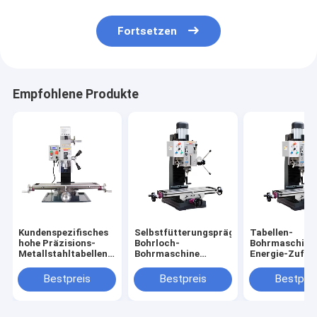
Fortsetzen
Empfohlene Produkte
Kundenspezifisches
Selbstfütterungsprägebohrmaschine-
Tabellen-
hohe Präzisions-
Bohrloch-
Bohrmaschine
Metallstahltabellen-
Bohrmaschine
Energie-Zufuh
Bohrmaschine, die
HUISN ZX45G
Bohrung HUIS
HUISN WMD25VB
ZX45G und
Bestpreis
Bestpreis
Bestprei
dreht
Fräsmaschine