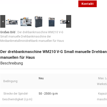
Kontakt
Großes Bild :
Der drehbankmaschine WM210 V-G
Small manuelle Drehbankmaschine der
Minibankmetallminidrehbank manuellen für Haus
Der drehbankmaschine WM210 V-G Small manuelle Drehban
manuellen für Haus
Beschreibung
Neu
Max. L
Bedingung:
Werkstü
Strecke der Spindel-
50 - 2500 r.p.m
Kapazi
Geschwindigkeit (r.p.m):
maschin