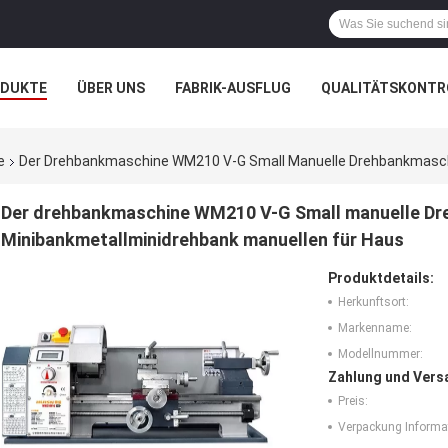
ODUKTE
ÜBER UNS
FABRIK-AUSFLUG
QUALITÄTSKONTR
N
FÄLLE
e
Der Drehbankmaschine WM210 V-G Small Manuelle Drehbankmaschi
Der drehbankmaschine WM210 V-G Small manuelle Dr
Minibankmetallminidrehbank manuellen für Haus
Produktdetails:
Herkunftsort:
Markenname:
Modellnummer:
Zahlung und Vers
Preis:
Verpackung Informa