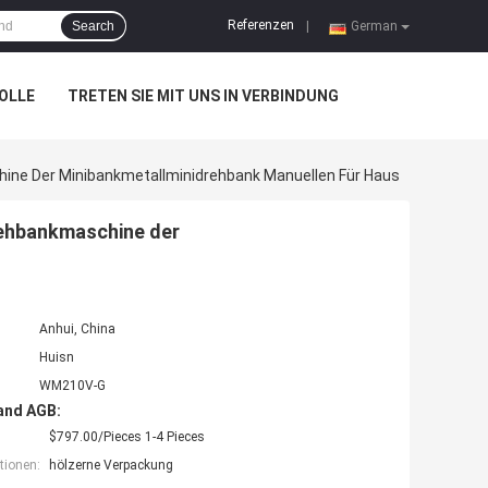
Referenzen
Search
|
German
OLLE
TRETEN SIE MIT UNS IN VERBINDUNG
ne Der Minibankmetallminidrehbank Manuellen Für Haus
ehbankmaschine der
Anhui, China
Huisn
WM210V-G
and AGB:
$797.00/Pieces 1-4 Pieces
tionen:
hölzerne Verpackung