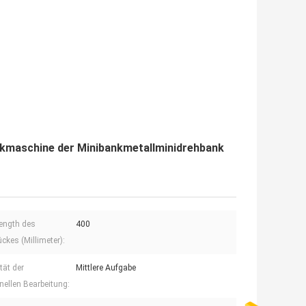
kmaschine der Minibankmetallminidrehbank
ength des
400
ckes (Millimeter):
tät der
Mittlere Aufgabe
ellen Bearbeitung: