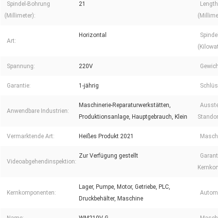
Spindel-Bohrung
21
Length
(Millimeter):
(Millime
Horizontal
Spinde
Art:
(Kilowat
Spannung:
220V
Gewich
Garantie:
1-jährig
Schlüs
Maschinerie-Reparaturwerkstätten,
Ausst
Anwendbare Industrien:
Produktionsanlage, Hauptgebrauch, Klein
Standor
Vermarktende Art:
Heißes Produkt 2021
Maschi
Zur Verfügung gestellt
Garant
Videoabgehendinspektion:
Kernko
Lager, Pumpe, Motor, Getriebe, PLC,
Kernkomponenten:
Automa
Druckbehälter, Maschine