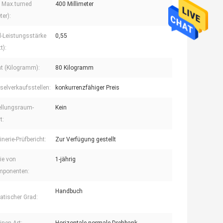
 Max.turned
400 Millimeter
ter):
l-Leistungsstärke
0,55
t):
t (Kilogramm):
80 Kilogramm
selverkaufsstellen:
konkurrenzfähiger Preis
ellungsraum-
Kein
t:
nerie-Prüfbericht:
Zur Verfügung gestellt
ie von
1-jährig
mponenten:
Handbuch
tischer Grad: