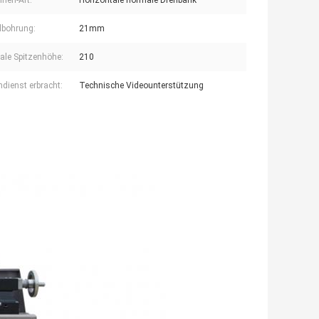
nen-Art:
Horizontale normale Drehbank
lbohrung:
21mm
le Spitzenhöhe:
210
dienst erbracht:
Technische Videounterstützung