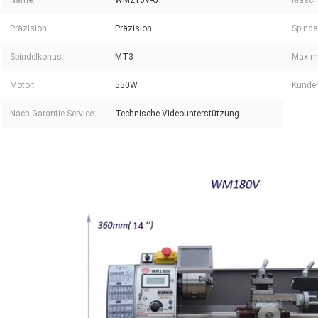
Name:
WM210V-G
Maschi
Präzision:
Präzision
Spinde
Spindelkonus:
MT3
Maxima
Motor:
550W
Kunden
Nach Garantie-Service:
Technische Videounterstützung