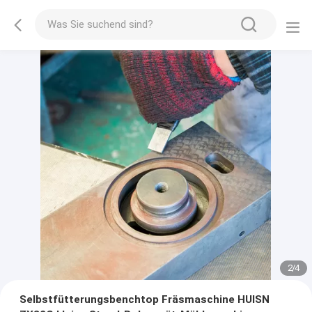
2
/
4
Selbstfütterungsbenchtop Fräsmaschine HUISN