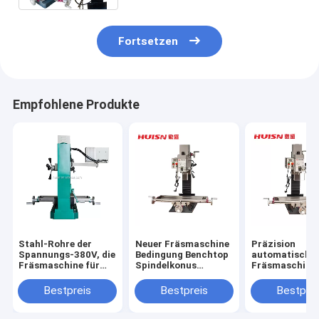
Fortsetzen
Empfohlene Produkte
Stahl-Rohre der
Neuer Fräsmaschine
Präzision
Spannungs-380V, die
Bedingung Benchtop
automatische
Fräsmaschine für
Spindelkonus
Fräsmaschine
Metall herstellen
Veritcal MT3
WMD30VB Ben
Bestpreis
Bestpreis
Bestprei